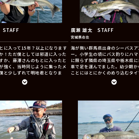
 STAFF
廣瀬 雄太 STAFF
宮城県在住
とに入って15年？以上になります
海が無い群馬県出身のシーバスア
か！ただ僕としては邪道に入った
ー。小学生の頃にバス釣りにハマ
すか、藤澤さんのもとに入ったと
に限らず隣県の埼玉県や栃木県に
が強く、当時同じように集ったメ
車で足を運んでました。幼少期か
僕と少しずれて明地君となりま
ことにはとにかくのめり込むタイ
が守りたいものを僕も守りたいと
在は東北宮城県で鱸に魅せられ、
邪道からJADOPRODUCTSへと
仙台を拠点に河川で春夏秋冬一年
今も藤澤さんのもとにいます！釣
追いかけては鱸に遊ばれています
東京湾奥の港湾部がメインですが
に来てからシーバスフィッシング
やボートに乗ってシーバスを楽し
て、邪道・藤澤ルアーのとんでも
！デカいサイズが釣れれば嬉しい
力に衝撃を受け大ファンになって
チーバスでも釣れたことに対し、
年。藤澤さんと出会い、今はSTA
に感謝し楽しんでます！今後も邪
その唯一無二な魅力を発信する立
JADOPRODUCTSをどうぞ宜し
ました。新規開拓も好きで、北か
致します。
川上流から下流、大場所小場所、