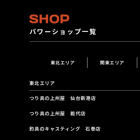
【https://www.instagram.com/sg_mec
canico/?hl=ja 】
SHOP
パワーショップ一覧
東北エリア
関東エリア
東北エリア
つり具の上州屋 仙台新港店
つり具の上州屋 能代店
釣具のキャスティング 石巻店