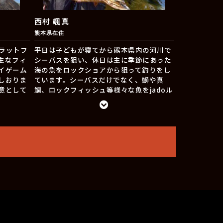
西村 颯真
熊本県在住
ラットフ
平日は子どもが寝てから熊本県内の河川で
主なフィ
シーバスを狙い、休日は主に季節にあった
イゲーム
海の魚をロックショアから狙って釣りをし
しおりま
ています。シーバスだけでなく、鰤や真
意として
鯛、ロックフィッシュ等様々な魚をjadoル
ーダ零、
アーで狙っていきたいと思います。
じて自然
いきたい
際は声を