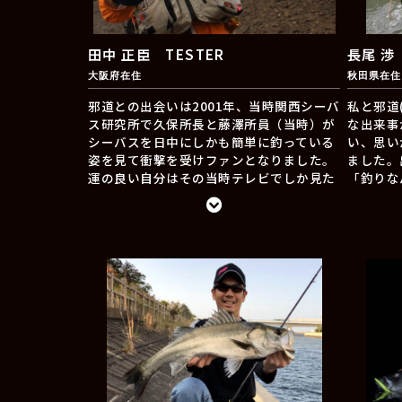
れば、ベイトに付いた多くのシーバスを爆
む所存ですので、これからも応援よろしく
釣出来る場面があるのもサーフの魅力や醍
お願い致します。
醐味でもあります。邪道products製品の無
田中 正臣 TESTER
長尾 渉
限の可能性を皆様に発信しつつルールやマ
大阪府在住
秋田県在住
ナーを守り、常に「楽しい釣り」を心掛け
て活動していきたいと思ってますので宜し
邪道との出会いは2001年、当時関西シーバ
私と邪道(
くお願い致します。
ス研究所で久保所長と藤澤所員（当時）が
な出来事
シーバスを日中にしかも簡単に釣っている
い、思い
姿を見て衝撃を受けファンとなりました。
ました。
運の良い自分はその当時テレビでしか見た
「釣りな
ことの無かった藤澤さんと一緒に釣りをす
らこそ真
る機会に恵まれ、その頃からのお付き合い
う言葉を
となります。とうとう50代突入、体も衰え
難しさを
てきましたが、JADO PRODUCTSを盛り上
る！」と
げられるように頑張りますのでよろしくお
世話にな
願いします。
まれる「
皆様にお
い釣りを