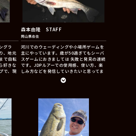
森本由隆 STAFF
岡山県在住
ングラ
河川でのウェーディングや小場所ゲームを
り、地元
主にやっています。歳が50過ぎてもシーバ
まで自転
スゲームにおきましては 失敗と発見の連続
ら好きな
です。JDPルアーでの使用感、使い方、楽
プで、現
しみ方などを発信していきたいと思ってま
杜の都・
す。もしフィールド、各釣具屋さんなどで
中、鱸を
見かけましたら気軽にお声かけください。
。宮城県
JDPルアーの説明などもさせていただきま
を始め
す。宜しくお願いします。
ない爆発
から数
FFとして
場になり
ら南、河
漁港や磯