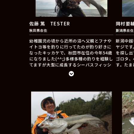
ーNBC内（年間15位）同年地元釣具店に就
職1996年ＪＢＷ年間50位以内の昇格条件
のレギュレーションを経て1997年ＪＢへ昇
格。Bassfishingで関西サンテレビ：ＴＨ
佐藤 篤 TESTER
岡村要輔
Ｅヒットや釣りＤＡＩＳＵＫＩの純レギュ
秋田県在住
新潟県在住
ラーで出演。現在定番化している「イモグ
ラブ」を世に送り出した第一人者であり名
幼稚園児の頃から近所の沼へ父親とフナや
新潟中越
付け親。1999年スカイパーフェクTV釣り
イトヨ等を釣りに行ってたのが釣り好きに
ヤジです
ビジョン「関西シーバス研究所」出演。
なったキッカケで、秋田市在住の今年54歳
を探し出
2000年Bassトーナメント引退。同年シー
になりました(^^;)多様多種の釣りを経験し
ゴロタ、
バスフィッシングへ、メインターゲットを
てますが大型に成長するシーバスフィッシ
す。たま
スイッチする事となる。シーバスフィッシ
ングに夢中になり、若き頃は海川に車を走
す。シー
ングでは元祖ブレード系ルアー
らせては時間が経つのを忘れるぐらい竿を
トゲーム
「KuruKuru（クルクル）」や、元祖シン
振り続けたりしてました。現在、シーバス
ーム、雷
キングペンシル「YoreYore（ヨレヨレ）」
釣行で1番好きなのはサーフのデイゲーム
初老なオヤ
を開発。2023年ダートバイブレーション乱
私が足を運ぶフィールドは遠浅な為、穏や
釣りの楽
牙（PAT）を開発。横っ飛びの激しいダー
かなコンディション時は腰上まで水に入っ
っていま
トバイブレーションにもかかわらず、テー
て釣るスタイルがメインです。何の変哲も
リングしにくいモデルを発売。
無いような砂浜でも実は流れや地形等の
色々な変化があり、その日の状況を感じ取
これからも唯一無二というルアーを信念に
ってゲームを組み立てていくのが面白いと
置き、JADOらしさを追求し、皆様に納得
感じてます。価値ある1匹を獲る場面もあ
していただける製品を送り出せるよう勤し