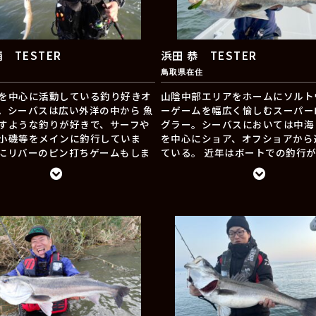
場、サーフなどいろいろな場所に
すので、見かけたら遠慮なく気軽
けください。釣り環境、魚種とも
ていて優しい釣り人が多い宮城県
 TESTER
浜田 恭 TESTER
PRODUCTSルアーを携えて最高
鳥取県在住
うべく今日もフィールドにいます
を中心に活動している釣り好きオ
山陰中部エリアをホームにソルト
Instagram → @yuta_k.y.r33
。シーバスは広い外洋の中から 魚
ーゲームを幅広く愉しむスーパー
すような釣りが好きで、サーフや
グラー。シーバスにおいては中海
小磯等をメインに釣行していま
を中心にショア、オフショアから
にリバーのピン打ちゲームもしま
ている。 近年はボートでの釣行
バスの他にメバル、アジ等のライ
ウェーディングゲームも大好き。
、サクラマスや渓流のトラウトゲ
しさを次世代に繋ぐために精力的
魚ゲームも好んでやります。もう
ている。
ジですが邪道productsルアーで
しさ等少しでも伝えられたらと思
す。