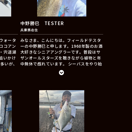
出没しま
にお声が
に恵まれ
で、邪道
中野勝巳 TESTER
の魚に出会
兵庫県在住
。
ウォータ
みなさま、こんにちは。フィールドテスタ
ロコアン
ーの中野勝巳と申します。1968年製のお酒
・宍道湖
大好きなシニアアングラーです。普段はサ
追いかけ
ザンオールスターズを聴きながら植物と年
が多いが、
中無休で戯れています。 シーバスをやり始
釣りの楽
めたのは30代後半でした。初めて釣ったシ
に活動し
ーバスはヨレヨレ！冬の終わりの真夜中の
誰もいない水辺でした。あの時からJado
ルアーが大好きです。今はシニアになって
も楽しめるシーバス釣りを模索していま
す。どうぞよろしくお願いいたします。