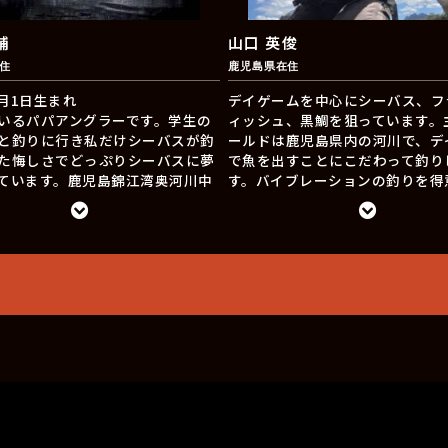
輔
山口 英俊
住
鹿児島県在住
9月1日生まれ
デイゲームを中心にシーバス、フ
いるパパアングラーです。学生の
ィッシュ、黒鯛を狙っています。
と釣りに行き私だけシーバスが釣
ールドは鹿児島県内の河川で、デ
た悔しさでどっぷりシーバスに夢
で魚を出すことにこだわって釣り
ています。鹿児島錦江湾奥河川中
す。バイブレーションの釣りを得
バス、チヌ、マゴチ、青物と時期
います。邪道の好きなルアーはア
て釣れる魚を狙っていて年中フィ
乱牙、冷音です。邪道ルアーを通
ークを欠かさないようにしていま
の美しさ、釣りの楽しさを伝えて
Pルアーを時期やベイトに合わせた
です。人見知りですが、出会った
JDPルアーの魅力等をSNSを通じ
かけて下されば嬉しいです。
ていきます！！
am → ＠iwakou0901all
ki68809769