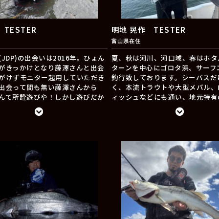
 TESTER
明地 晃作 TESTER
富山県在住
JDP)の出会いは2016年。ひょん
夏、秋は河川、河口域、春はホタ
がきっかけとなり藤澤さんと出会
ターンを中心にゴロタ浜、サーフ
がけずモニター起用していただき
釣行致しております。シーバスだ
出会って間も無い藤澤さんから
く、本流トラウトや大型メバル、
んて所詮遊びや！しかし遊びだか
ィッシュなどにも通い、地元特有
剣に！慎重にせなあかん！」とい
ットやシーバスパターンを発信致
聞き「なるほど！遊びの楽しさと
ます。
知っているこの人なら信頼出来
身を寄せて、気が付けば8年間お
っています。「遊び」の中から生
真剣」なルアー達の素晴らしさを
伝え出来るよう、これからも楽し
発信していきたいと思います。