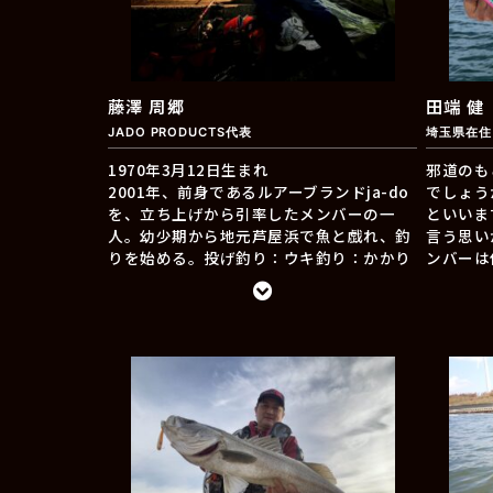
藤澤 周郷
田端 健
JADO PRODUCTS代表
埼玉県在住
1970年3月12日生まれ
邪道のも
2001年、前身であるルアーブランドja-do
でしょう
を、立ち上げから引率したメンバーの一
といいま
人。幼少期から地元芦屋浜で魚と戯れ、釣
言う思い
りを始める。投げ釣り：ウキ釣り：かかり
ンバーは
釣り：渓流釣りと10歳まではエサ釣りがメ
す！代表
イン。ルアーフィッシングは10歳から始め
言う思いで
その後、Bassフィッシングにのめり込む事
変わった
になり、 生野銀山湖や東播の野池、琵琶湖
りの方は
などへ通う。
時折河川
んでます
1995年ＮＢＣ（日本バスクラブ）兵庫チャ
ですが、
プターに参戦し兵庫チャプター初代年間総
シーバス
合チャンピオンを獲得。同年琵琶湖湖南チ
道改めて、
ャプターNBC内（年間7位）京都チャプタ
くお願い