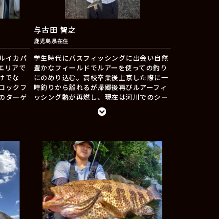
与古田 智之
鹿児島県在住
ルイカパ
学生時代にバスフィッシングに出会い自然
エリアで
豊かなフィールドでルアーを使っての釣り
けでな
にのめり込む。高校卒業後上京した際に一
ロックフ
時釣りから離れるが帰郷後再びルアーフィ
のターゲ
ッシング熱が再燃し、現在は河川でのシー
しており
バスゲームがメインだが沖磯やオフショ
ア・インショアキャスティングなどターゲ
ット豊富な鹿児島のフィールドでルアーフ
ィッシングという自然の遊びを楽しんでい
る。 シーバスゲームにおいてはルアーを動
かさずにはいられないジャーキングジャン
キー。