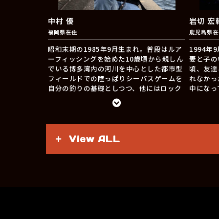
中村 優
岩切 宏
福岡県在住
鹿児島県在
昭和末期の1985年9月生まれ。普段はルア
1994年
ーフィッシングを始めた10歳頃から親しん
妻と子の
でいる博多湾内の河川を中心とした都市型
頃、友達
フィールドでの陸っぱりシーバスゲームを
れなかっ
自分の釣りの基礎としつつ、他にはロック
中になっ
フィッシュやメバリングなども好きで、数
心にシー
やサイズには拘らず色々な魚との出会いを
に合わせ
楽しんでいます。多趣味で釣りとロードバ
ールドワ
イクはガッツリと、その他にもサッカーや
す。JD
モータースポーツなど各種スポーツ観戦
使い方、
View ALL
や、鉄道や飛行機など乗り物系も好物で
て発信し
す。愛称のメカニコは、メカニック（整備
士）をイタリア語呼びしたものです（ロー
Instagr
ドバイクメカニックをしています）。
X → @wa
JADO PRODUCTSの魅力を皆さまにお伝え
していければ幸いです。
Instagram