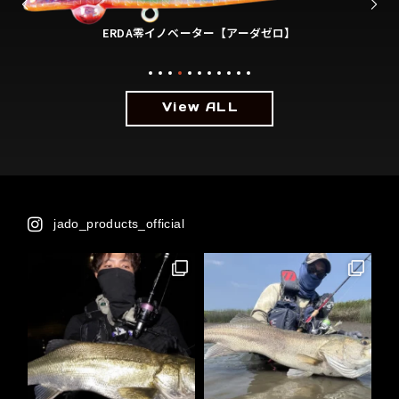
ERDADARURU【アーダガルル】
View ALL
jado_products_official