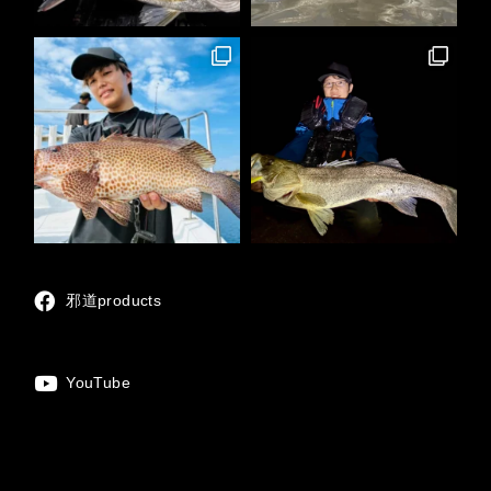
邪道products
YouTube